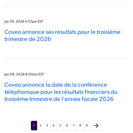
Jan 29, 2026 4:01pm EST
Coveo annonce ses résultats pour le troisième
trimestre de 2026
Jan 08, 2026 8:00am EST
Coveo annonce la date de la conférence
téléphonique pour les résultats financiers du
troisième trimestre de l'année fiscale 2026
arrow_forward
1
2
3
4
5
6
7
8
9